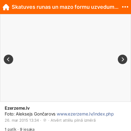
Skatuves runas un mazo formu uzvedumu konkurss
Ezerzeme.lv
Foto: Aleksejs Gončarovs
www.ezerzeme.lv/index.php
26. mar 2015 13:34 · 
 · 
Atvērt attēlu pilnā izmērā
1
patīk
·
9
iesaka