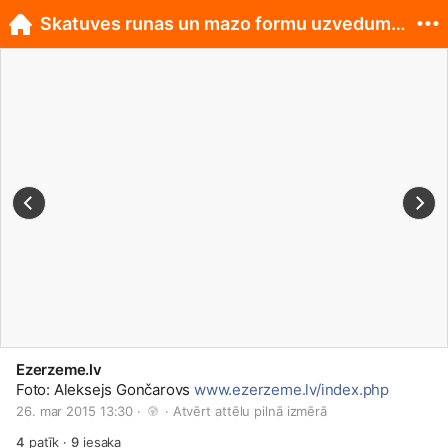
Skatuves runas un mazo formu uzvedumu konkurss
Ezerzeme.lv
Foto: Aleksejs Gončarovs
www.ezerzeme.lv/index.php
26. mar 2015 13:30 · 
 · 
Atvērt attēlu pilnā izmērā
4
patīk
·
9
iesaka