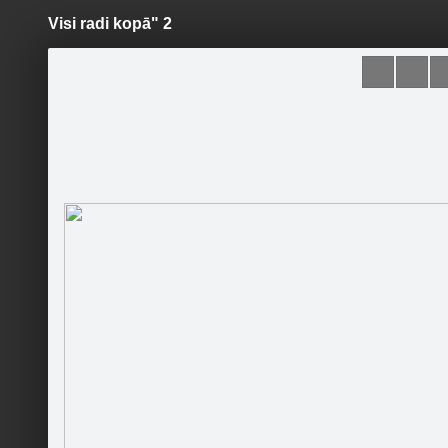
Visi radi kopā" 2
Pāriet
uz
saturu
Šodien
Ziņas
Galerijas
S
Ezerzeme.lv
Sekot
Sākumlapa
Galerija
Jaunumi
Kontakti