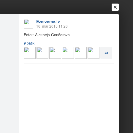
Ezerzeme.lv
16. mar 2015 11:26
Fotot: Aleksejs Gončarovs
9
patīk
Ienākt
Reģistrēties
Vai ienāc ar
+3
a
Draugi
Raksti
Vēstules
 2