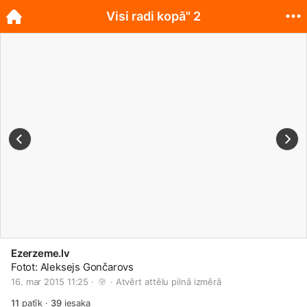
Visi radi kopā" 2
Ezerzeme.lv
Fotot: Aleksejs Gončarovs
16. mar 2015 11:25 · 
 · 
Atvērt attēlu pilnā izmērā
11
patīk
·
39
iesaka