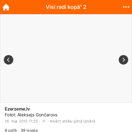
Visi radi kopā" 2
Ezerzeme.lv
Fotot: Aleksejs Gončarovs
16. mar 2015 11:25 · 
 · 
Atvērt attēlu pilnā izmērā
9
patīk
·
39
iesaka