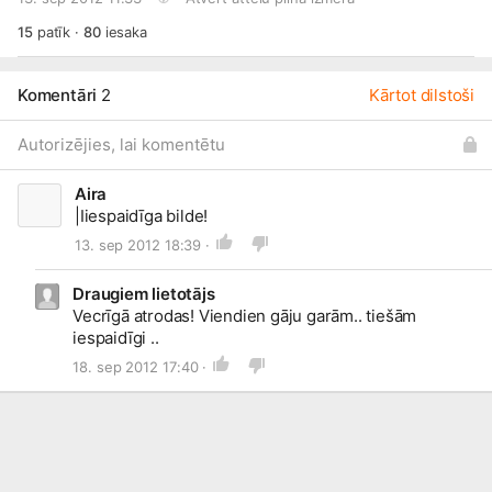
15
patīk
·
80
iesaka
Komentāri
2
Kārtot dilstoši
Autorizējies, lai komentētu
Aira
|Iiespaidīga bilde!
13. sep 2012 18:39 ·
Draugiem lietotājs
Vecrīgā atrodas! Viendien gāju garām.. tiešām
iespaidīgi ..
18. sep 2012 17:40 ·