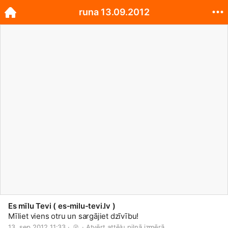
runa 13.09.2012
Es mīlu Tevi ( es-milu-tevi.lv )
Mīliet viens otru un sargājiet dzīvību!
13. sep 2012 11:33 · 
 · 
Atvērt attēlu pilnā izmērā