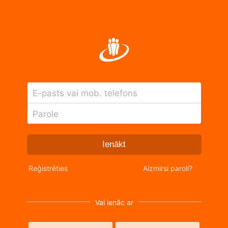
E-pasts vai mob. telefons
Parole
Ienākt
Reģistrēties
Aizmirsi paroli?
Vai ienāc ar