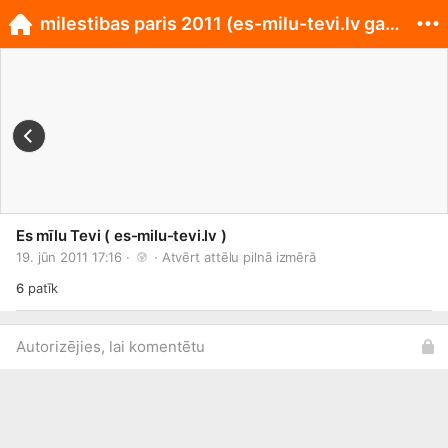
milestibas paris 2011 (es-milu-tevi.lv gada balva)
Es mīlu Tevi ( es-milu-tevi.lv )
19. jūn 2011 17:16 · 
 · 
Atvērt attēlu pilnā izmērā
6
patīk
Autorizējies, lai komentētu