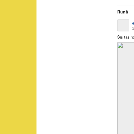
Runā
2
Šis tas n