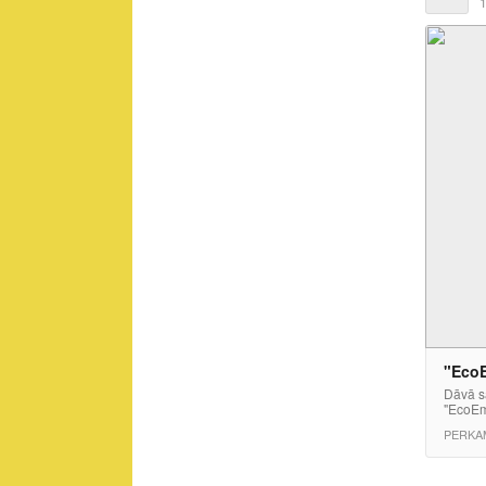
1
"EcoE
Dāvā sa
"EcoEm
PERKA