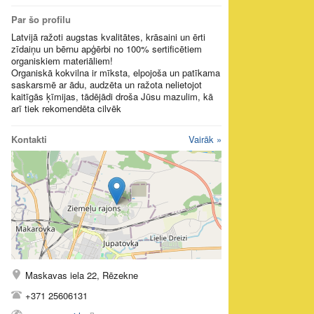
Par šo profilu
Latvijā ražoti augstas kvalitātes, krāsaini un ērti
zīdaiņu un bērnu apģērbi no 100% sertificētiem
organiskiem materiāliem!
Organiskā kokvilna ir mīksta, elpojoša un patīkama
saskarsmē ar ādu, audzēta un ražota nelietojot
kaitīgās ķīmijas, tādējādi droša Jūsu mazulim, kā
arī tiek rekomendēta cilvēk
Kontakti
Vairāk »
Maskavas iela 22, Rēzekne
+371 25606131