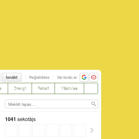
Ienākt
Reģistrēties
Vai ienāc ar
a
Draugi
Raksti
Vēstules
1041
sekotājs