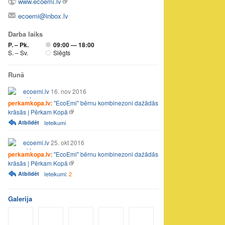
www.ecoemi.lv
ecoemi@inbox.lv
Darba laiks
P. – Pk.
09:00 — 18:00
S. – Sv.
Slēgts
Runā
ecoemi.lv
16. nov 2016
perkamkopa.lv
:
"EcoEmi" bērnu kombinezoni dažādās
krāsās | Pērkam Kopā
Atbildēt
Ieteikumi
ecoemi.lv
25. okt 2016
perkamkopa.lv
:
"EcoEmi" bērnu kombinezoni dažādās
krāsās | Pērkam Kopā
Atbildēt
Ieteikumi:
2
Galerija