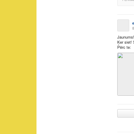
8
Jaunums!!
Ķer siet!
Pērc te: