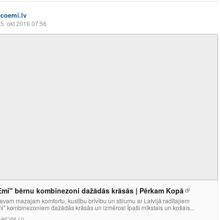
ecoemi.lv
5. okt 2016 07:56
mi" bērnu kombinezoni dažādās krāsās | Pērkam Kopā
vam mazajam komfortu, kustību brīvību un stilumu ar Latvijā radītajiem
i" kombinezoniem dažādās krāsās un izmēros! Īpaši mīkstais un košais...
MKOPA.LV