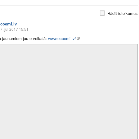
Rādīt ieteikumus
ecoemi.lv
7. jūl 2017 15:51
o jaunumiem jau e-veikalā:
www.ecoemi.lv/