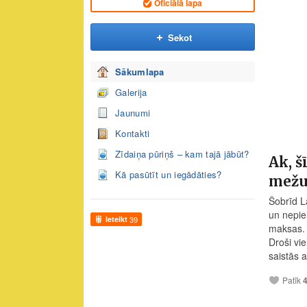
Oficiālā lapa
Sekot
Sākumlapa
Galerija
Jaunumi
Kontakti
Zīdaiņa pūriņš – kam tajā jābūt?
Ak, š
Kā pasūtīt un iegādāties?
mežu
Šobrīd L
un nepiel
Ieteikt
39
maksas.
Droši vi
saistās 
Patīk