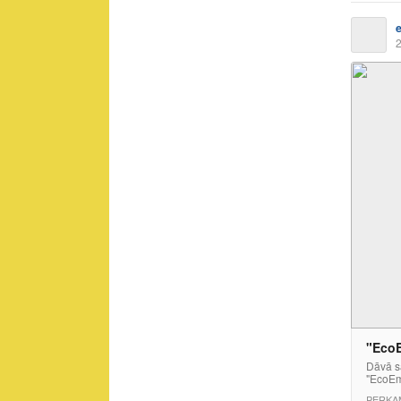
2
"EcoE
Dāvā sa
"EcoEm
PERKA