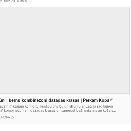
6. nov 2016 05:51
mi" bērnu kombinezoni dažādās krāsās | Pērkam Kopā
vam mazajam komfortu, kustību brīvību un stilumu ar Latvijā radītajiem
i" kombinezoniem dažādās krāsās un izmēros! Īpaši mīkstais un košais...
MKOPA.LV