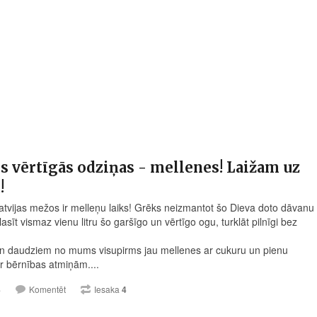
īs vērtīgās odziņas - mellenes! Laižam uz
!
atvijas mežos ir melleņu laiks! Grēks neizmantot šo Dieva doto dāvanu
asīt vismaz vienu litru šo garšīgo un vērtīgo ogu, turklāt pilnīgi bez
en daudziem no mums visupirms jau mellenes ar cukuru un pienu
ar bērnības atmiņām....
4
Komentēt
Iesaka
4