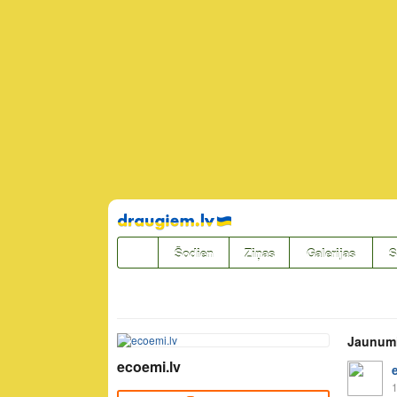
Pāriet
uz
saturu
Šodien
Ziņas
Galerijas
S
Jaunum
ecoemi.lv
1