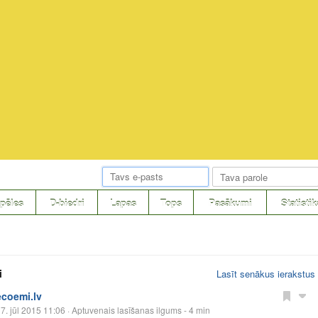
pēles
D-biedri
Lapas
Tops
Pasākumi
Statistik
i
Lasīt senākus ierakstus
ecoemi.lv
7. jūl 2015 11:06
· Aptuvenais lasīšanas ilgums - 4 min