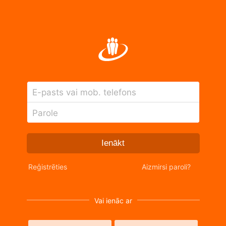
E-pasts vai mob. telefons
Parole
Ienākt
Reģistrēties
Aizmirsi paroli?
Vai ienāc ar