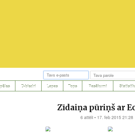
pēles
D-biedri
Lapas
Tops
Pasākumi
Statistik
Zīdaiņa pūriņš ar 
6 attēli • 17. feb 2015 21:28