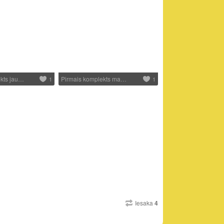
kts jau…
Pirmais komplekts ma…
1
1
Iesaka
4