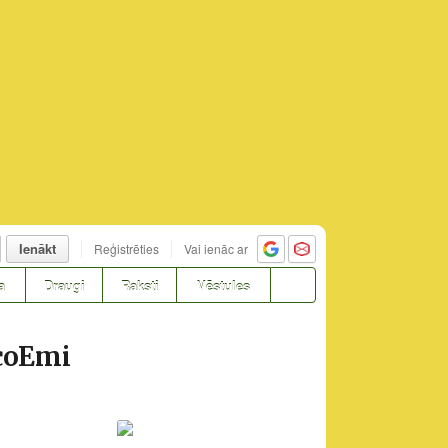
Ienākt
Reģistrēties
Vai ienāc ar
a
Draugi
Raksti
Vēstules
EcoEmi