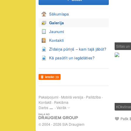
Sākumlapa
Galerija
Jaunumi
Kontakti
Siltas un
Zīdaiņa pūriņš – kam tajā jābūt?
Kā pasūtīt un iegādāties?
Ieteikt
39
Pakalpojumi
Mobilā versija
Palīdzība
Kontakti
Reklāma
KOkvilna
Darbs
Vairāk
Patīk
© 2004 - 2026 SIA Draugiem