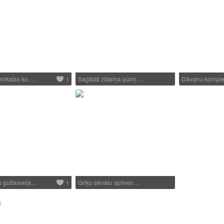
 mīkstas ko…
Sagādā zīdaiņa pūriņ…
Dāvanu komple
1
s gultasveļa…
Griķu sēnalu spilven…
1
3