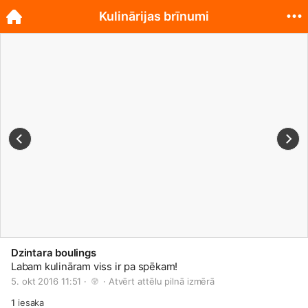
Kulinārijas brīnumi
Dzintara boulings
Labam kulināram viss ir pa spēkam!
5. okt 2016 11:51 · 
 · 
Atvērt attēlu pilnā izmērā
1
iesaka