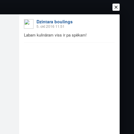
Dzintara boulings
5. okt 2016 11:51
Labam kulināram viss ir pa spēkam!
Ienākt
Reģistrēties
Vai ienāc ar
a
Draugi
Raksti
Vēstules
umi