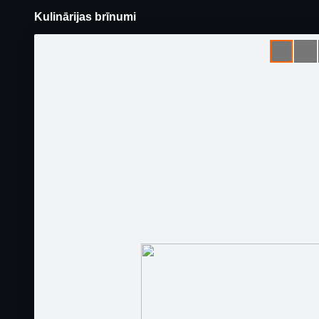
Kulinārijas brīnumi
Pāriet
uz
saturu
Šodien
Ziņas
Galerijas
S
Dzintara boulings