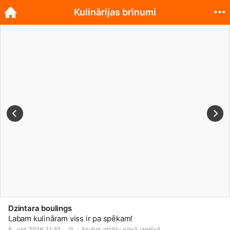
Kulinārijas brīnumi
Dzintara boulings
Labam kulināram viss ir pa spēkam!
5. okt 2016 11:51 · 
 · 
Atvērt attēlu pilnā izmērā