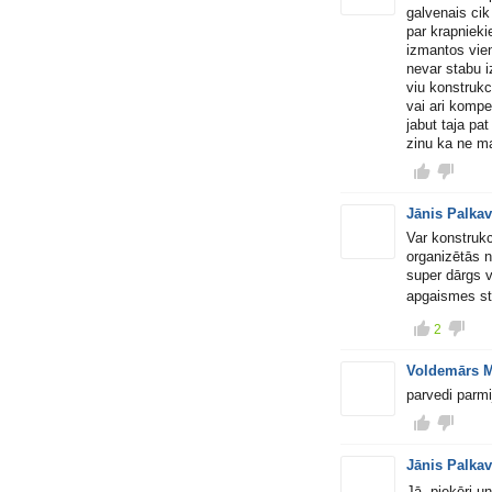
galvenais cik 
par krapniek
izmantos vien
nevar stabu i
viu konstrukci
vai ari kompe
jabut taja pa
zinu ka ne ma
Jānis Palka
Var konstrukc
organizētās n
super dārgs v
apgaismes st
2
Voldemārs M
parvedi parm
Jānis Palka
Jā, pieķēri u