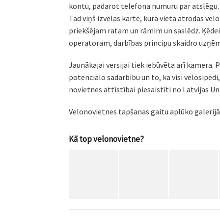
kontu, padarot telefona numuru par atslēgu. 
Tad viņš izvēlas kartē, kurā vietā atrodas vel
priekšējam ratam un rāmim un saslēdz. Ķēdei i
operatoram, darbības principu skaidro uzņēmu
Jaunākajai versijai tiek iebūvēta arī kamera
potenciālo sadarbību un to, ka visi velosipēdi
novietnes attīstībai piesaistīti no Latvijas 
Velonovietnes tapšanas gaitu aplūko galerij
Kā top velonovietne?