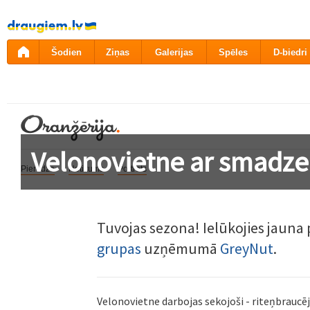
Pāriet
uz
saturu
Šodien
Ziņas
Galerijas
Spēles
D-biedri
Velonovietne ar smad
Pieredze
Notikums
Portrets
Tuvojas sezona! Ielūkojies jauna
grupas
uzņēmumā
GreyNut
.
Velonovietne darbojas sekojoši - riteņbraucējs