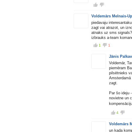
Voldemārs Melnais-U
piedavaju interesantaku 
zagt vai atrazot, un izn
atnaks uz sms signals? 
izbrauks a-team komand
1
1
Jānis Palka
Voldemār, Tav
piemēram Bars
pilsētnieks v
Amsterdamā li
zagt.
Par šo ideju 
novietne un c
kompensācij
4
Voldemārs M
un kada komp