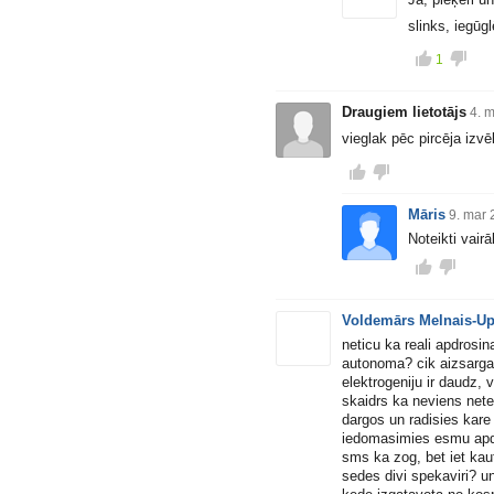
slinks, iegūgl
1
Draugiem lietotājs
4. 
vieglak pēc pircēja izv
Māris
9. mar 
Noteikti vairā
Voldemārs Melnais-U
neticu ka reali apdrosina
autonoma? cik aizsarga
elektrogeniju ir daudz, 
skaidrs ka neviens neter
dargos un radisies kare
iedomasimies esmu apdr
sms ka zog, bet iet kau
sedes divi spekaviri? u