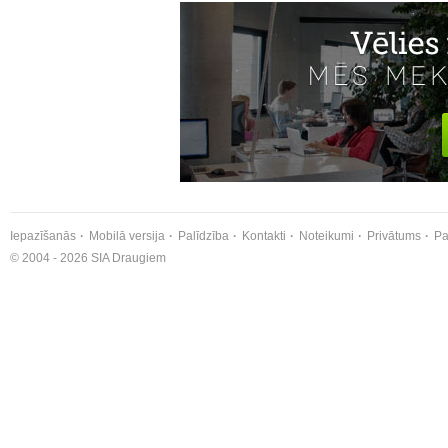
Iepazīšanās
Mobilā versija
Palīdzība
Kontakti
Noteikumi
Privātums
Pa
© 2004 - 2026 SIA Draugiem