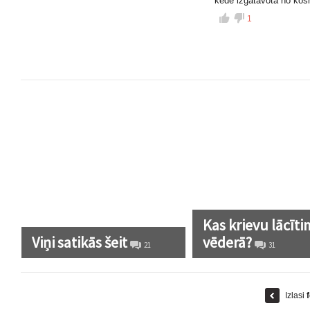
kede izgatavota no kos
1
Kas krievu lācīti
Viņi satikās šeit
vēderā?
21
31
Izlasi