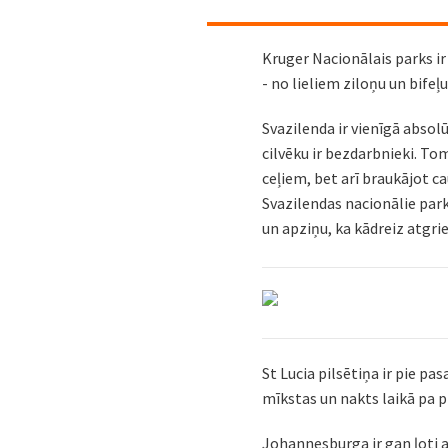
Kruger Nacionālais parks ir
- no lieliem ziloņu un bife
Svazilenda ir vienīgā absol
cilvēku ir bezdarbnieki. Tom
ceļiem, bet arī braukājot 
Svazilendas nacionālie park
un apziņu, ka kādreiz atgri
St Lucia pilsētiņa ir pie pa
mīkstas un nakts laikā pa pi
Johannesburga ir gan ļoti a