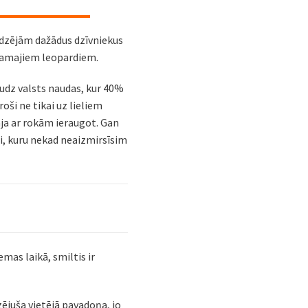
redzējām dažādus dzīvniekus
edzamajiem leopardiem.
audz valsts naudas, kur 40%
oši ne tikai uz lieliem
ja ar rokām ieraugot. Gan
zi, kuru nekad neaizmirsīsim
emas laikā, smiltis ir
zējuša vietējā pavadoņa, jo