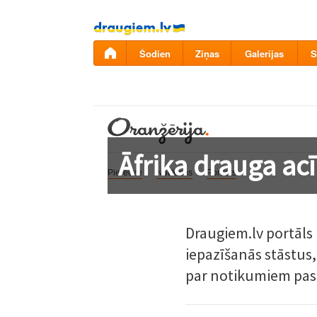
Pāriet
uz
saturu
Šodien
Ziņas
Galerijas
S
Āfrika drauga a
Pieredze
Notikums
Portrets
Draugiem.lv portāls 
iepazīšanās stāstus,
par notikumiem pasa