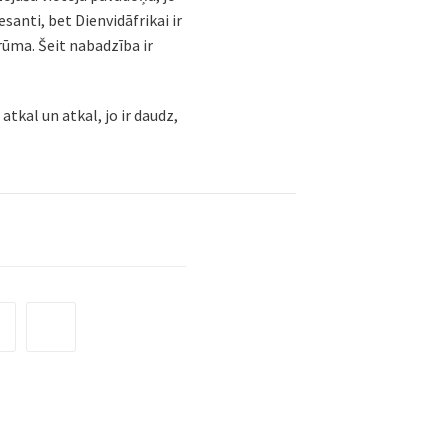
esanti, bet Dienvidāfrikai ir
drūma. Šeit nabadzība ir
 atkal un atkal, jo ir daudz,