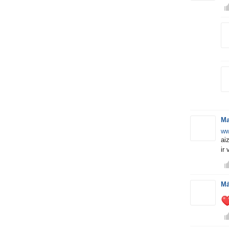
Ma
ww
aiz
ir
Mā