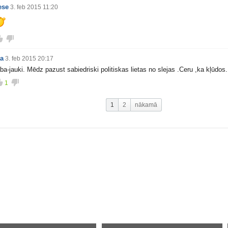
ese
3. feb 2015 11:20
ta
3. feb 2015 20:17
ba-jauki. Mēdz pazust sabiedriski politiskas lietas no slejas .Ceru ,ka kļūdos.
1
1
2
nākamā