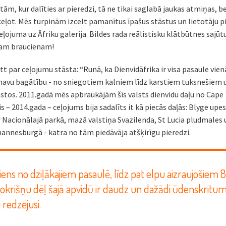
tām, kur dalīties ar pieredzi, tā ne tikai saglabā jaukas atmiņas, b
eļot. Mēs turpinām izcelt pamanītus īpašus stāstus un lietotāju pi
ojuma uz Āfriku galerija. Bildes rada reālistisku klātbūtnes sajūtu.
kam braucienam!
t par ceļojumu stāsta: “Runā, ka Dienvidāfrika ir visa pasaule vienā
inavu bagātību - no sniegotiem kalniem līdz karstiem tuksnešie
tos. 2011.gadā mēs apbraukājām šīs valsts dienvidu daļu no Cape 
is – 2014.gada – ceļojums bija sadalīts it kā piecās daļās: Blyge upe
 Nacionālajā parkā, mazā valstiņa Svazilenda, St Lucia pludmales u
annesburgā - katra no tām piedāvāja atšķirīgu pieredzi.
iens no dziļākajiem pasaulē, līdz pat elpu aizraujošiem
nokrišņu dēļ šajā apvidū ir daudz un dažādi ūdenskritum
 redzējusi.