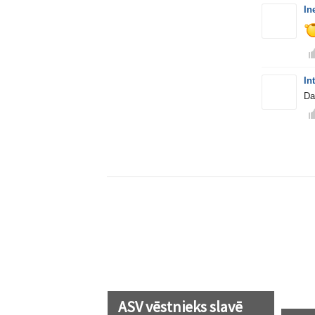
In
In
Da
ASV vēstnieks slavē