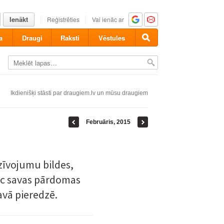
Ienākt
Reģistrēties
Vai ienāc ar
a
Draugi
Raksti
Vēstules
Ikdienišķi stāsti par draugiem.lv un mūsu draugiem
Februāris, 2015
dzīvojumu bildes,
tic savas pārdomas
avā pieredzē.