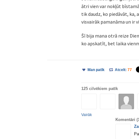
ātri vien var nokļūt bīstamā
tik daudz, ko piedāvāt, ka, 
visvairāk pamanāma un ir 
Šī bija mana otrā reize Dienv
ko apskatīt, bet laika vie
Man patīk
Atcelt:
77
125 cilvēkiem patīk
Vairāk
Komentāri
(
Za
Pa