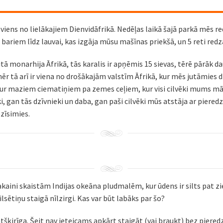
 viens no lielākajiem Dienvidāfrikā. Nedēļas laikā šajā parkā mēs 
ļu bariem līdz lauvai, kas izgāja mūsu mašīnas priekšā, un 5 reti r
ūtā monarhija Āfrikā, tās karalis ir apņēmis 15 sievas, tērē pārāk d
ēr tā arī ir viena no drošākajām valstīm Āfrikā, kur mēs jutāmies dr
caur maziem ciematiņiem pa zemes ceļiem, kur visi cilvēki mums mā
i, gan tās dzīvnieki un daba, gan paši cilvēki mūs atstāja ar piered
ezīsimies.
sakaini skaistām Indijas okeāna pludmalēm, kur ūdens ir silts pat zi
lsētiņu staigā nīlzirgi. Kas var būt labāks par šo?
tšķirīga. Šeit nav ieteicams apkārt staigāt (vai braukt) bez piered