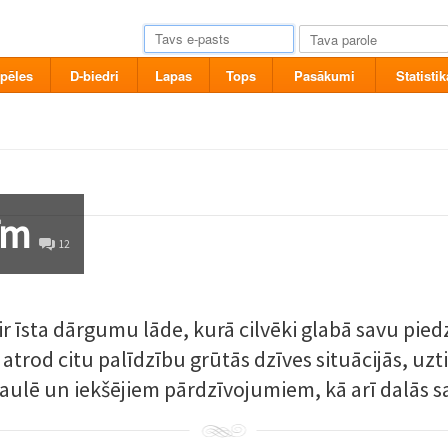
pēles
D-biedri
Lapas
Tops
Pasākumi
Statistik
cīm
12
ir īsta dārgumu lāde, kurā cilvēki glabā savu pie
 atrod citu palīdzību grūtās dzīves situācijās, uz
ulē un iekšējiem pārdzīvojumiem, kā arī dalās s