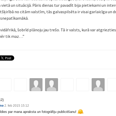
 vietā un situācijā. Pāris dienas tur pavadīt bija pietiekami un inter
atšķirībā no citām valstīm, tās galvaspilsēta ir visai garlaicīga un 
visnepatīkamākā.
idāfrikā, šobrīd plānoju jau trešo. Tā ir valsts, kurā var atgriezties
nmēr tik maz…”
12)
ne
2. feb 2015 15:12
ldies par mana apraksta un fotogrāfiju publicēšanu!