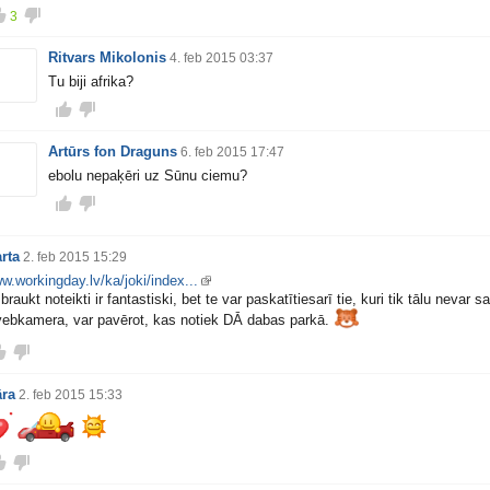
3
Ritvars Mikolonis
4. feb 2015 03:37
Tu biji afrika?
Artūrs fon Draguns
6. feb 2015 17:47
ebolu nepaķēri uz Sūnu ciemu?
rta
2. feb 2015 15:29
w.workingday.lv/ka/joki/index...
braukt noteikti ir fantastiski, bet te var paskatītiesarī tie, kuri tik tālu nevar s
 vebkamera, var pavērot, kas notiek DĀ dabas parkā.
ra
2. feb 2015 15:33