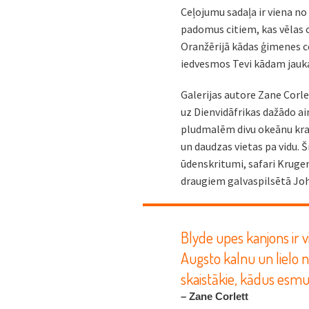
Ceļojumu sadaļa ir viena no 
padomus citiem, kas vēlas c
Oranžērijā kādas ģimenes ceļ
iedvesmos Tevi kādam jau
Galerijas autore Zane Corlet
uz Dienvidāfrikas dažādo a
pludmalēm divu okeānu kras
un daudzas vietas pa vidu. Š
ūdenskritumi, safari Kruger
draugiem galvaspilsētā Joh
Blyde upes kanjons ir v
Augsto kalnu un lielo 
skaistākie, kādus esmu
– Zane Corlett