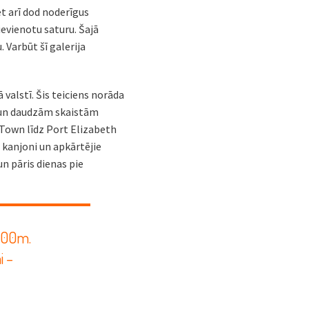
et arī dod noderīgus
evienotu saturu. Šajā
 Varbūt šī galerija
 valstī. Šis teiciens norāda
m un daudzām skaistām
Town līdz Port Elizabeth
s kanjoni un apkārtējie
n pāris dienas pie
 800m.
i –