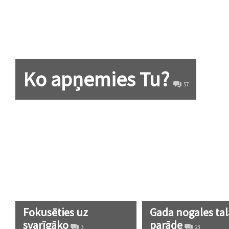
Ko apņemies Tu?
57
Fokusēties uz
Gada nogales ta
svarīgāko
parāde
3
23