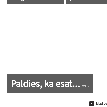
Paldies, ka esat...
12
Izlasi
de