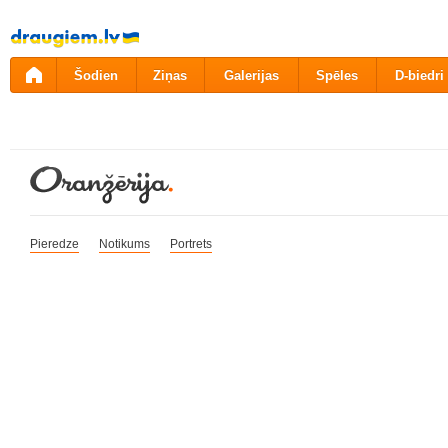
Pāriet
uz
saturu
Šodien
Ziņas
Galerijas
Spēles
D-biedri
Pieredze
Notikums
Portrets