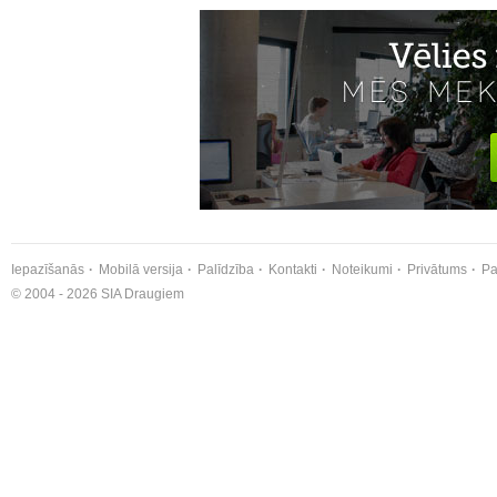
Iepazīšanās
Mobilā versija
Palīdzība
Kontakti
Noteikumi
Privātums
Pa
© 2004 - 2026 SIA Draugiem