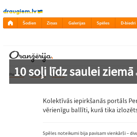
Pāriet
uz
saturu
Šodien
Ziņas
Galerijas
Spēles
D-biedri
10 soļi līdz saulei ziemā
Pieredze
Notikums
Portrets
Kolektīvās iepirkšanās portāls Pe
vērienīgu ballīti, kurā tika izloz
Spēles noteikumi bija pavisam vienkārši – div