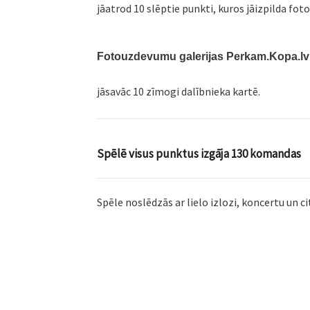
jāatrod 10 slēptie punkti, kuros jāizpilda fo
Fotouzdevumu galerijas Perkam.Kopa.lv
jāsavāc 10 zīmogi dalībnieka kartē.
Spēlē visus punktus izgāja 130 komandas
Spēle noslēdzās ar lielo izlozi, koncertu un