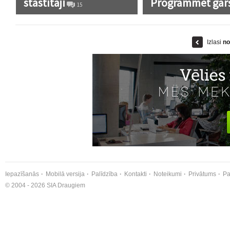
stāstītāji
Programmēt gar
15
Izlasi
no
Iepazīšanās
Mobilā versija
Palīdzība
Kontakti
Noteikumi
Privātums
Pa
© 2004 - 2026 SIA Draugiem