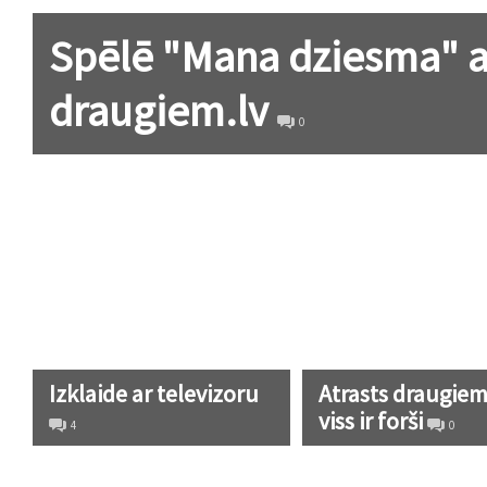
Spēlē "Mana dziesma" a
draugiem.lv
0
Izklaide ar televizoru
Atrasts draugiem.
viss ir forši
4
0