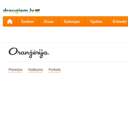
Pāriet
uz
saturu
Šodien
Ziņas
Galerijas
Spēles
D-biedri
Pieredze
Notikums
Portrets