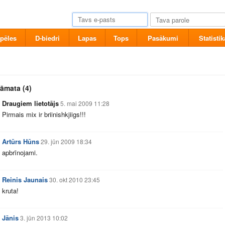
pēles
D-biedri
Lapas
Tops
Pasākumi
Statistik
rāmata
(4)
Draugiem lietotājs
5. mai 2009 11:28
Pirmais mix ir briinishkjiigs!!!
Artūrs Hūns
29. jūn 2009 18:34
apbrīnojami.
Reinis Jaunais
30. okt 2010 23:45
kruta!
Jānis
3. jūn 2013 10:02