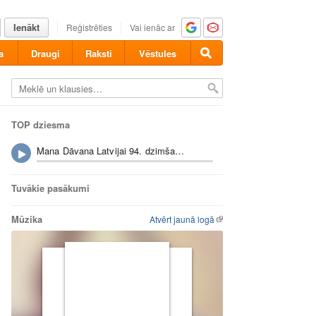
Ienākt
Reģistrēties
Vai ienāc ar
a
Draugi
Raksti
Vēstules
TOP dziesma
Mana Dāvana Latvijai 94. dzimšanas dienā!
Tuvākie pasākumi
Mūzika
Atvērt jaunā logā