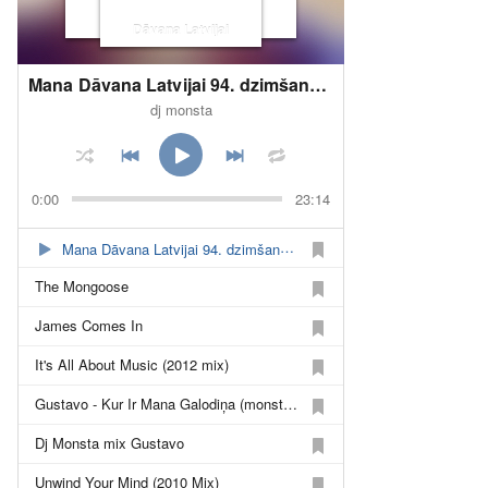
Dāvana Latvijai
Mana Dāvana Latvijai 94. dzimšanas dienā!
dj monsta
0:00
23:14
Mana Dāvana Latvijai 94. dzimšanas dienā!
The Mongoose
James Comes In
It's All About Music (2012 mix)
Gustavo - Kur Ir Mana Galodiņa (monsta Man remix)
Dj Monsta mix Gustavo
Unwind Your Mind (2010 Mix)