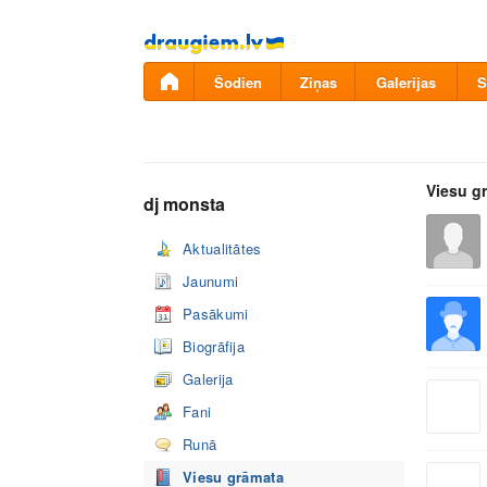
Pāriet
uz
saturu
Šodien
Ziņas
Galerijas
S
Viesu g
dj monsta
Aktualitātes
Jaunumi
Pasākumi
Biogrāfija
Galerija
Fani
Runā
Viesu grāmata