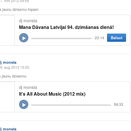
7. nov 2012 09:59
ja jaunu dziesmu topam
dj monsta
Mana Dāvana Latvijai 94. dzimšanas dienā!
Balsot
23:14
dj monsta
9. aug 2012 15:20
a jaunu dziesmu
dj monsta
It's All About Music (2012 mix)
59:33
dj monsta