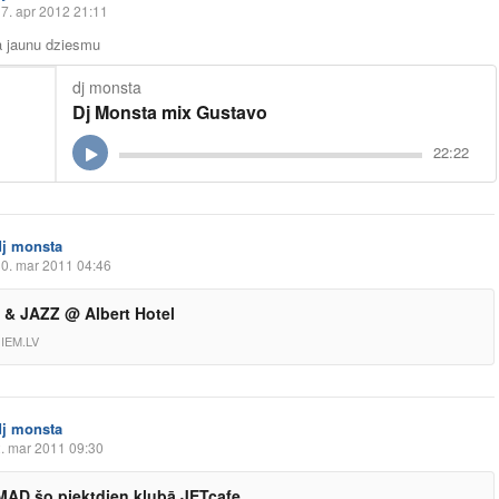
7. apr 2012 21:11
a jaunu dziesmu
dj monsta
Dj Monsta mix Gustavo
22:22
dj monsta
0. mar 2011 04:46
& JAZZ @ Albert Hotel
IEM.LV
dj monsta
. mar 2011 09:30
AD šo piektdien klubā JETcafe