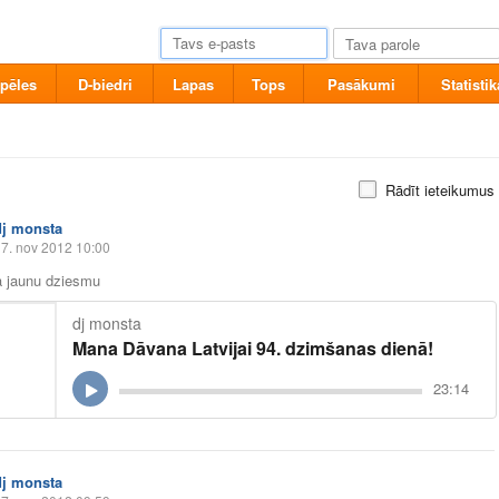
pēles
D-biedri
Lapas
Tops
Pasākumi
Statistik
Rādīt ieteikumus
dj monsta
7. nov 2012 10:00
a jaunu dziesmu
dj monsta
Mana Dāvana Latvijai 94. dzimšanas dienā!
23:14
dj monsta