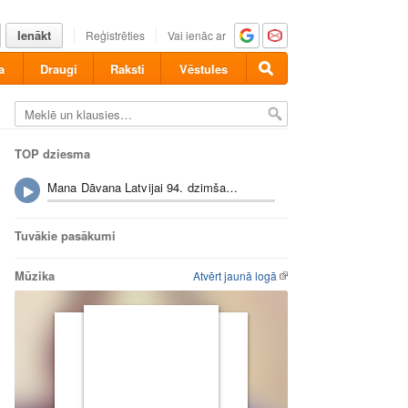
Ienākt
Reģistrēties
Vai ienāc ar
a
Draugi
Raksti
Vēstules
TOP dziesma
Mana Dāvana Latvijai 94. dzimšanas dienā!
Tuvākie pasākumi
Mūzika
Atvērt jaunā logā