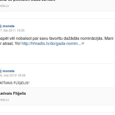
IEM.LV
dj monsta
7. feb 2011 19:35
aspēt vēl nobalsot par savu favorītu dažādās nominācijās. Mani
ar atrast. Yo!
http://hhradio.lv/do/gada-nomin...
dj monsta
6. mai 2010 18:08
ATĪVAIS FLĪĢELIS”
atīvais Flīģelis
IEM.LV