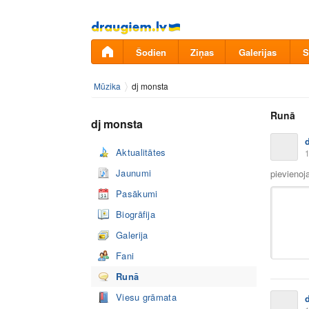
Pāriet
uz
saturu
Šodien
Ziņas
Galerijas
S
Mūzika
dj monsta
Runā
dj monsta
Aktualitātes
1
Jaunumi
pievienoj
Pasākumi
Biogrāfija
Galerija
Fani
Runā
Viesu grāmata