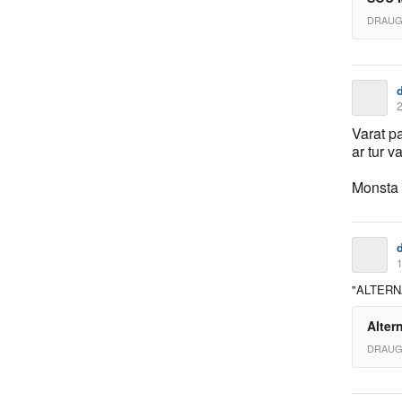
DRAUG
2
Varat p
ar tur v
Monsta
1
"ALTERN
Altern
DRAUG