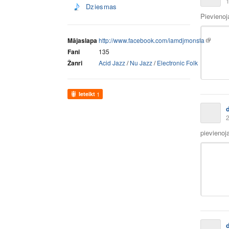
1
Dziesmas
Pievieno
Mājaslapa
http://www.facebook.com/iamdjmonsta
Fani
135
Žanri
Acid Jazz
/
Nu Jazz
/
Electronic Folk
Ieteikt
1
2
pievienoj