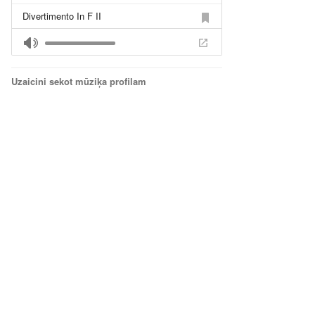
Divertimento In F II
Divertimento In F III
I Got To Do What I Do
Uzaicini sekot mūziķa profilam