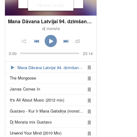
Dāvana Latvijai
Mana Dāvana Latvijai 94. dzimšanas dienā!
dj monsta
0:00
23:14
Mana Dāvana Latvijai 94. dzimšanas dienā!
The Mongoose
James Comes In
It's All About Music (2012 mix)
Gustavo - Kur Ir Mana Galodiņa (monsta Man remix)
Dj Monsta mix Gustavo
Unwind Your Mind (2010 Mix)