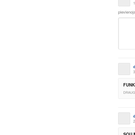
1
pievienoj
3
FUNK 
DRAUG
2
SOU M