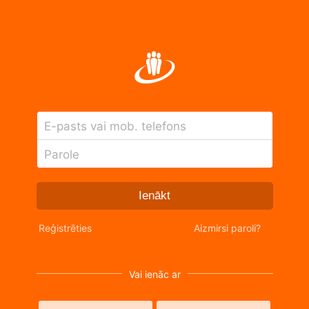
E-pasts vai mob. telefons
Parole
Ienākt
Reģistrēties
Aizmirsi paroli?
Vai ienāc ar