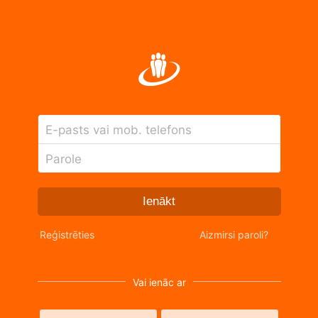
E-pasts vai mob. telefons
Parole
Ienākt
Reģistrēties
Aizmirsi paroli?
Vai ienāc ar