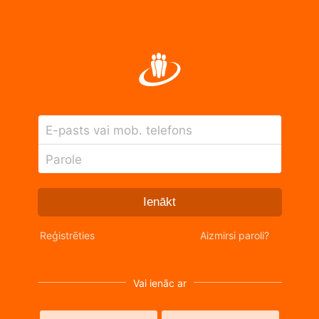
E-pasts vai mob. telefons
Parole
Ienākt
Reģistrēties
Aizmirsi paroli?
Vai ienāc ar