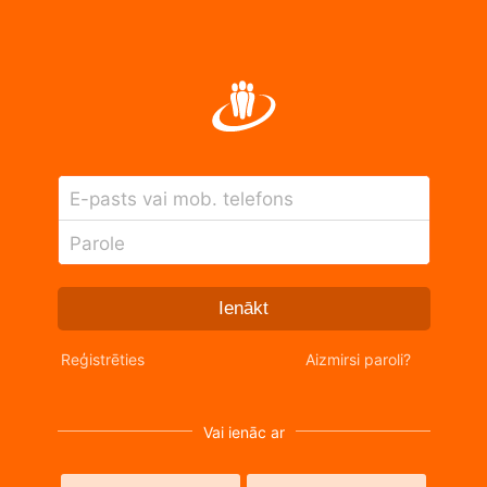
E-pasts vai mob. telefons
Parole
Ienākt
Reģistrēties
Aizmirsi paroli?
Vai ienāc ar