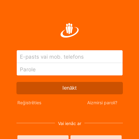
E-pasts vai mob. telefons
Parole
Ienākt
Reģistrēties
Aizmirsi paroli?
Vai ienāc ar