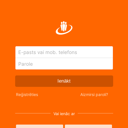
E-pasts vai mob. telefons
Parole
Ienākt
Reģistrēties
Aizmirsi paroli?
Vai ienāc ar