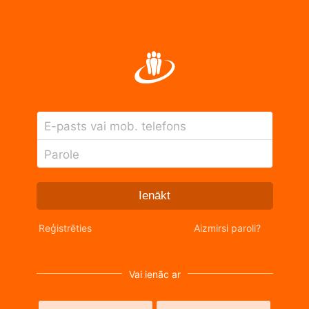
E-pasts vai mob. telefons
Parole
Ienākt
Reģistrēties
Aizmirsi paroli?
Vai ienāc ar