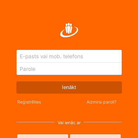
E-pasts vai mob. telefons
Parole
Ienākt
Reģistrēties
Aizmirsi paroli?
Vai ienāc ar