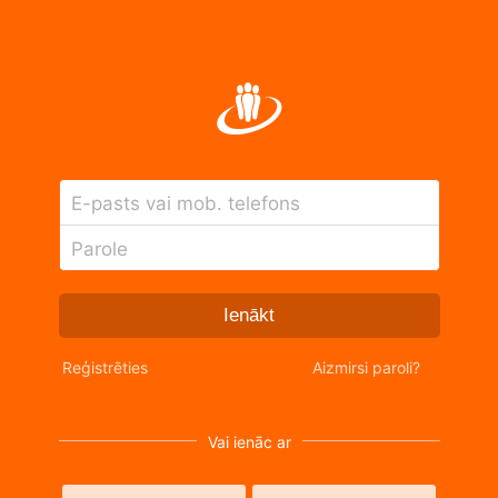
E-pasts vai mob. telefons
Parole
Ienākt
Reģistrēties
Aizmirsi paroli?
Vai ienāc ar