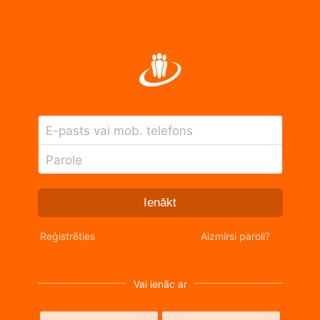
E-pasts vai mob. telefons
Parole
Ienākt
Reģistrēties
Aizmirsi paroli?
Vai ienāc ar