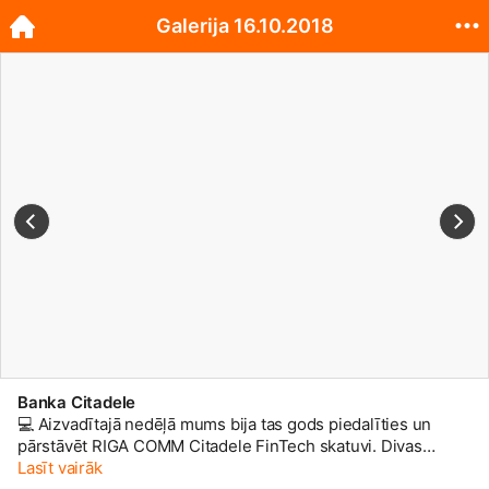
Galerija 16.10.2018
Banka Citadele
💻 Aizvadītajā nedēļā mums bija tas gods piedalīties un
pārstāvēt RIGA COMM Citadele FinTech skatuvi. Divas
brīnišķīgas dienas ar saturīgām diskusijām, pētījumiem un
Lasīt vairāk