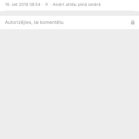
secinājumiem. 🙌🏻 Paldies organizatoriem un visiem, kurus
16. okt 2018 08:54 · 
 · 
Atvērt attēlu pilnā izmērā
satikām izstādē!
Autorizējies, lai komentētu