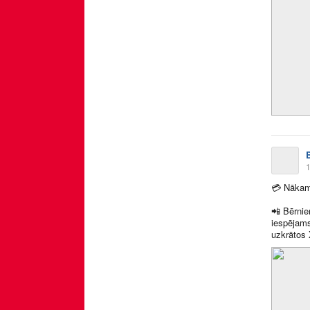
1
💳
Nākamai
📲
Bērnie
iespējams
uzkrātos 