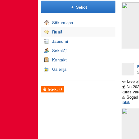
Sekot
Sākumlapa
Runā
Jaunumi
Sekotāji
Kontakti
Galerija
2
📣
Izvēlēj
💰
No 2020
Ieteikt
48
kuras var
⚠
Šogad t
tālāk