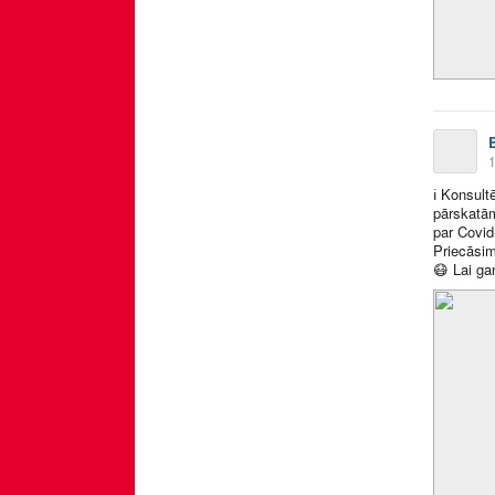
1
ℹ
Konsultē
pārskatām
par Covid
Priecāsim
😷
Lai gan