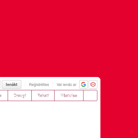
Ienākt
Reģistrēties
Vai ienāc ar
a
Draugi
Raksti
Vēstules