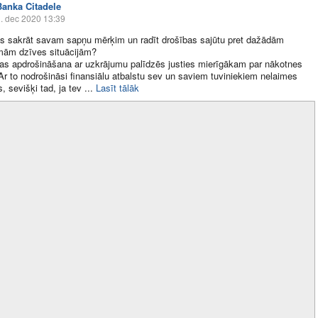
Banka Citadele
. dec 2020 13:39
s sakrāt savam sapņu mērķim un radīt drošības sajūtu pret dažādām
mām dzīves situācijām?
as apdrošināšana ar uzkrājumu palīdzēs justies mierīgākam par nākotnes
Ar to nodrošināsi finansiālu atbalstu sev un saviem tuviniekiem nelaimes
 sevišķi tad, ja tev ​...
Lasīt tālāk