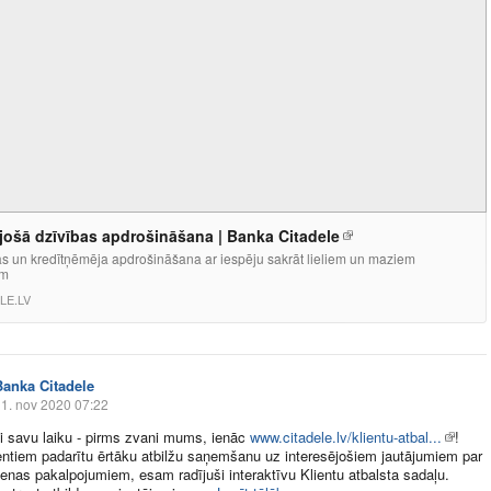
jošā dzīvības apdrošināšana | Banka Citadele
as un kredītņēmēja apdrošināšana ar iespēju sakrāt lieliem un maziem
em
LE.LV
Banka Citadele
1. nov 2020 07:22
i savu laiku - pirms zvani mums, ienāc
www.citadele.lv/klientu-atbal...
!
entiem padarītu ērtāku atbilžu saņemšanu uz interesējošiem jautājumiem par
enas pakalpojumiem, esam radījuši interaktīvu Klientu atbalsta sadaļu.