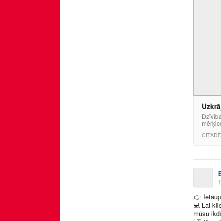
Uzkrā
Dzīvīb
mērķi
CITADE
1
👉
Ietaup
💻
Lai kli
mūsu ikdi