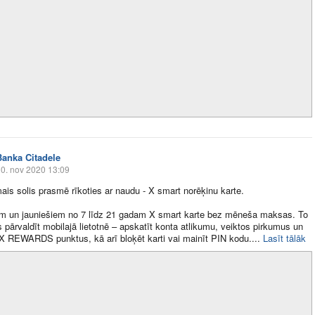
Banka Citadele
0. nov 2020 13:09
s solis prasmē rīkoties ar naudu - X smart norēķinu karte.
m un jauniešiem no 7 līdz 21 gadam X smart karte bez mēneša maksas. To
 pārvaldīt mobilajā lietotnē – apskatīt konta atlikumu, veiktos pirkumus un
X REWARDS punktus, kā arī bloķēt karti vai mainīt PIN kodu.​...
Lasīt tālāk