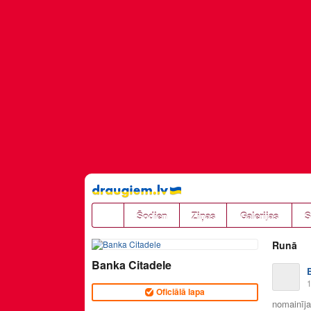
Pāriet
uz
saturu
Šodien
Ziņas
Galerijas
S
Runā
Banka Citadele
1
Oficiālā lapa
nomainīja 