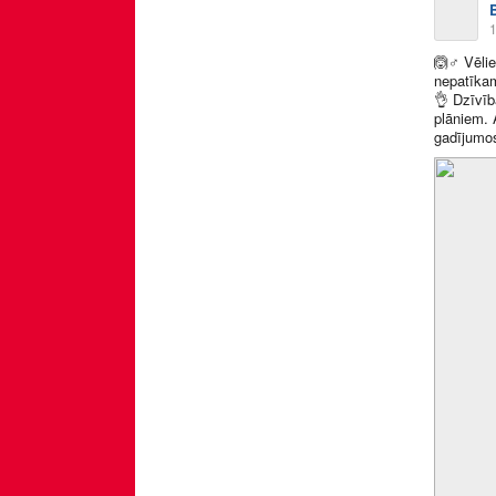
1
🙆
♂
Vēlie
nepatīka
👌
Dzīvīb
plāniem. 
gadījumos,