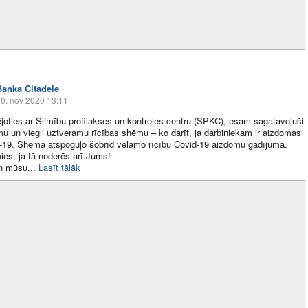
Banka Citadele
0. nov 2020 13:11
joties ar Slimību profilakses un kontroles centru (SPKC), esam sagatavojuši
u un viegli uztveramu rīcības shēmu – ko darīt, ja darbiniekam ir aizdomas
-19. Shēma atspoguļo šobrīd vēlamo rīcību Covid-19 aizdomu gadījumā.
ies, ja tā noderēs arī Jums!
 mūsu​...
Lasīt tālāk