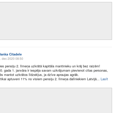
Banka Citadele
. dec 2020 08:50
ies pensiju 2. līmeņa uzkrātā kapitāla mantinieku un krāj bez raizēm!
. gada 1. janvāra ir iespēja savam uzkrājumam pievienot citas personas,
ēs mantot uzkrātos līdzekļus, ja dzīve apraujas agrāk.
ikai aptuveni 11% no visiem pensiju 2. līmeņa dalīniekiem Latvijā​...
Lasīt