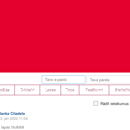
pēles
D-biedri
Lapas
Tops
Pasākumi
Statistik
Rādīt ieteikumus
Banka Citadele
3. jan 2022 11:04
lapas titulbildi