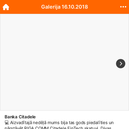
Galerija 16.10.2018
Banka Citadele
💻 Aizvadītajā nedēļā mums bija tas gods piedalīties un
pārstāvēt RIGA COMM Citadele FinTech skatuvi. Divas