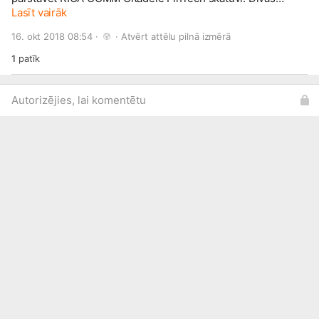
brīnišķīgas dienas ar saturīgām diskusijām, pētījumiem un
Lasīt vairāk
secinājumiem. 🙌🏻 Paldies organizatoriem un visiem, kurus
16. okt 2018 08:54 · 
 · 
Atvērt attēlu pilnā izmērā
satikām izstādē!
1
patīk
Autorizējies, lai komentētu