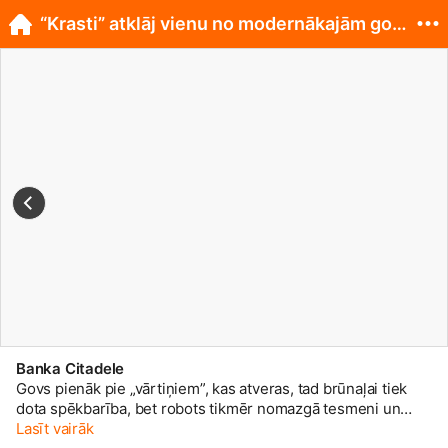
“Krasti” atklāj vienu no modernākajām govju kūtīm
Banka Citadele
Govs pienāk pie „vārtiņiem”, kas atveras, tad brūnaļai tiek
dota spēkbarība, bet robots tikmēr nomazgā tesmeni un
izslauc.
Lasīt vairāk