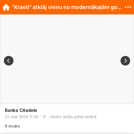
“Krasti” atklāj vienu no modernākajām govju kūtīm
Banka Citadele
21. mar 2014 11:39 · 
 · 
Atvērt attēlu pilnā izmērā
9
iesaka