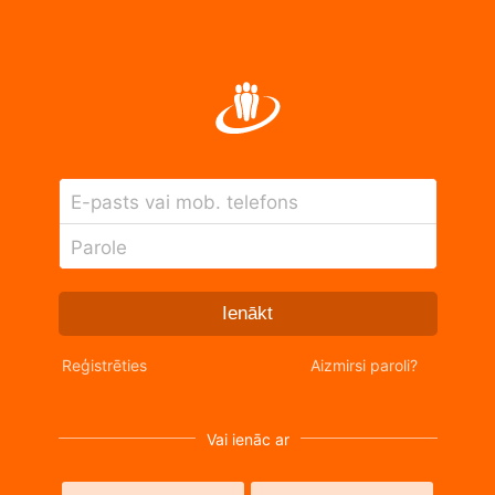
E-pasts vai mob. telefons
Parole
Ienākt
Reģistrēties
Aizmirsi paroli?
Vai ienāc ar