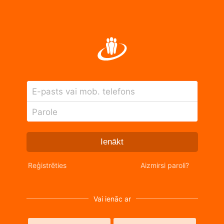
E-pasts vai mob. telefons
Parole
Ienākt
Reģistrēties
Aizmirsi paroli?
Vai ienāc ar