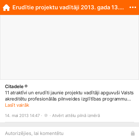
Erudītie projektu vadītāji 2013. gada 13.maijā
Citadele ®
11 atraktīvi un erudīti jaunie projektu vadītāji apguvuši Valsts
akreditētu profesionālās pilnveides izglītības programmu
Projektu vadība. Projektu vadīšana 320 stundu apjomā.
Lasīt vairāk
Mācību laiks: 13.marts - 13.maijs 2013. gads. Apsveicot un
14. mai 2013 14:47 · 
 · 
Atvērt attēlu pilnā izmērā
vēlot arī turpmākus panākumus, Skola Citadele
Autorizējies, lai komentētu