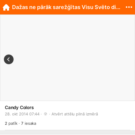
Dažas ne pārāk sarežģītas Visu Svēto dienas idejas
Candy Colors
28. okt 2014 07:44 · 
 · 
Atvērt attēlu pilnā izmērā
2
patīk
·
7
iesaka