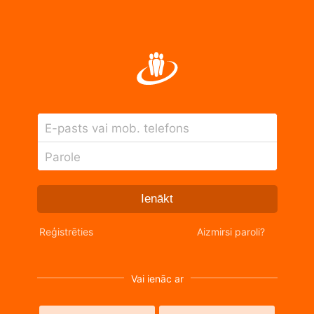
E-pasts vai mob. telefons
Parole
Ienākt
Reģistrēties
Aizmirsi paroli?
Vai ienāc ar