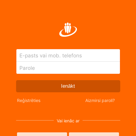
E-pasts vai mob. telefons
Parole
Ienākt
Reģistrēties
Aizmirsi paroli?
Vai ienāc ar