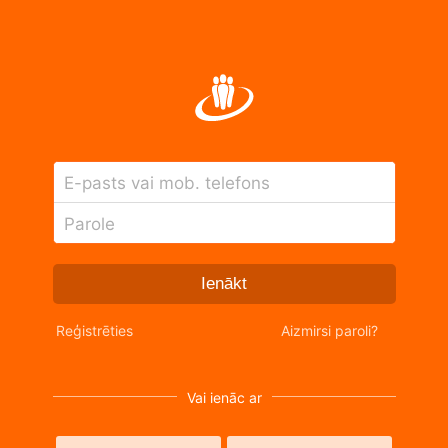
E-pasts vai mob. telefons
Parole
Ienākt
Reģistrēties
Aizmirsi paroli?
Vai ienāc ar