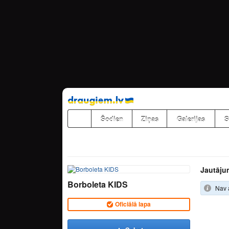
Pāriet
uz
saturu
Šodien
Ziņas
Galerijas
S
Jautāju
Borboleta KIDS
Nav 
Oficiālā lapa