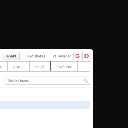
Ienākt
Reģistrēties
Vai ienāc ar
a
Draugi
Raksti
Vēstules