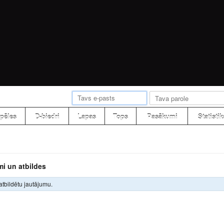
pēles
D-biedri
Lapas
Tops
Pasākumi
Statistik
mi un atbildes
atbildētu jautājumu.