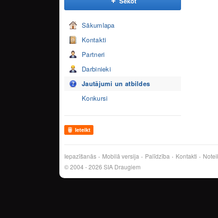
Sekot
Sākumlapa
Kontakti
Partneri
Darbinieki
Jautājumi un atbildes
Konkursi
Ieteikt
Iepazīšanās
Mobilā versija
Palīdzība
Kontakti
Notei
© 2004 - 2026 SIA Draugiem