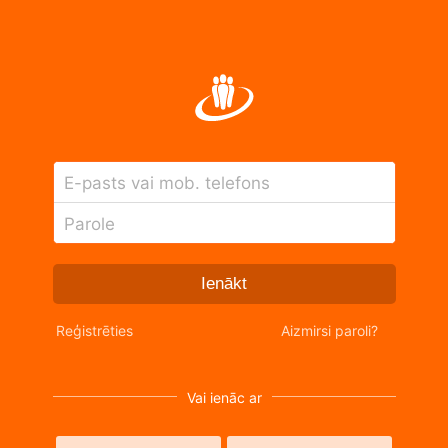
E-pasts vai mob. telefons
Parole
Ienākt
Reģistrēties
Aizmirsi paroli?
Vai ienāc ar