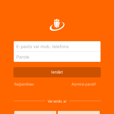
E-pasts vai mob. telefons
Parole
Ienākt
Reģistrēties
Aizmirsi paroli?
Vai ienāc ar