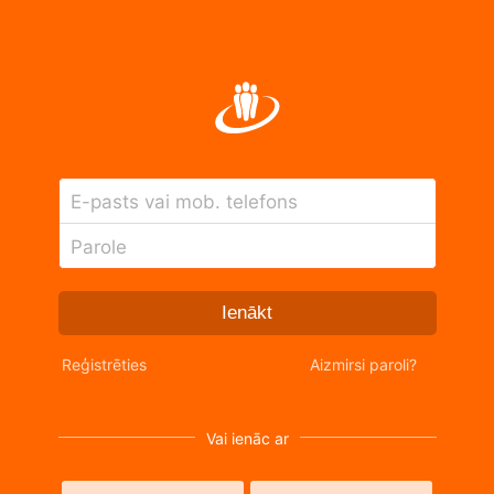
E-pasts vai mob. telefons
Parole
Ienākt
Reģistrēties
Aizmirsi paroli?
Vai ienāc ar