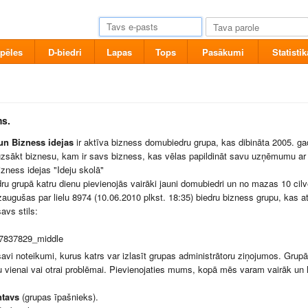
pēles
D-biedri
Lapas
Tops
Pasākumi
Statistik
s.
un Bizness idejas
ir aktīva bizness domubiedru grupa, kas dibināta 2005. g
uzsākt biznesu, kam ir savs bizness, kas vēlas papildināt savu uzņēmumu ar j
izness idejas "Ideju skolā"
u grupā katru dienu pievienojās vairāki jauni domubiedri un no mazas 10 c
 izaugušas par lielu 8974 (10.06.2010 plkst. 18:35) biedru bizness grupu, kas
avs stils:
avi noteikumi, kurus katrs var izlasīt grupas administrātoru ziņojumos. Grup
u vienai vai otrai problēmai. Pievienojaties mums, kopā mēs varam vairāk un 
ntavs
(grupas īpašnieks).