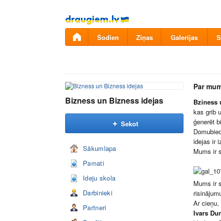
Pāriet
uz
saturu
Šodien
Ziņas
Galerijas
S
Par mum
Bizness un Bizness idejas
Bziness 
kas grib 
ģenerēt b
Sekot
Domubiedr
idejas ir
Sākumlapa
Mums ir s
Pamati
Ideju skola
Mums ir s
Darbinieki
risinājum
Ar cieņu,
Partneri
Ivars Du