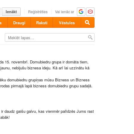
Ienākt
Reģistrēties
Vai ienāc ar
a
Draugi
Raksti
Vēstules
ada 15. novembrī. Domubiedru grupa ir domāta tiem,
aunu, nebijušu biznesa ideju. Kā arī lai uzzinātu kā
ilvēku domubiedru grupiņas mūsu Bizness un Bizness
 atrodas pirmajā lapā bizness domubiedru grupu sadaļā.
ā ir daudz gaišu galvu, kas vienmēr palīdzēs Jums rast
labāk!