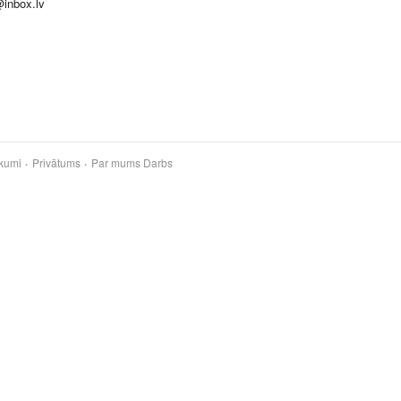
@inbox.lv
kumi
Privātums
Par mums
Darbs