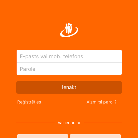
E-pasts vai mob. telefons
Parole
Ienākt
Reģistrēties
Aizmirsi paroli?
Vai ienāc ar