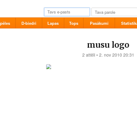
pēles
D-biedri
Lapas
Tops
Pasākumi
Statistik
musu logo
2 attēli • 2. nov 2010 20:31