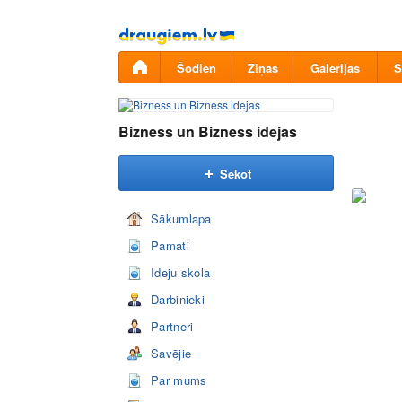
Pāriet
uz
saturu
Šodien
Ziņas
Galerijas
S
Bizness un Bizness idejas
Sekot
Sākumlapa
Pamati
Ideju skola
Darbinieki
Partneri
Savējie
Par mums