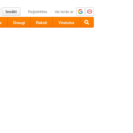
Ienākt
Reģistrēties
Vai ienāc ar
a
Draugi
Raksti
Vēstules